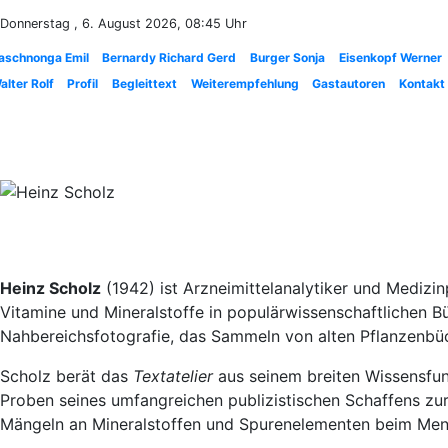
Donnerstag , 6. August 2026, 08:45 Uhr
aschnonga Emil
Bernardy Richard Gerd
Burger Sonja
Eisenkopf Werner
alter Rolf
Profil
Begleittext
Weiterempfehlung
Gastautoren
Kontakt
Heinz Scholz
(1942) ist Arzneimittelanalytiker und Medizin
Vitamine und Mineralstoffe in populärwissenschaftlichen Bü
Nahbereichsfotografie, das Sammeln von alten Pflanzenbü
Scholz berät das
Textatelier
aus seinem breiten Wissensfund
Proben seines umfangreichen publizistischen Schaffens zur
Mängeln an Mineralstoffen und Spurenelementen beim Me