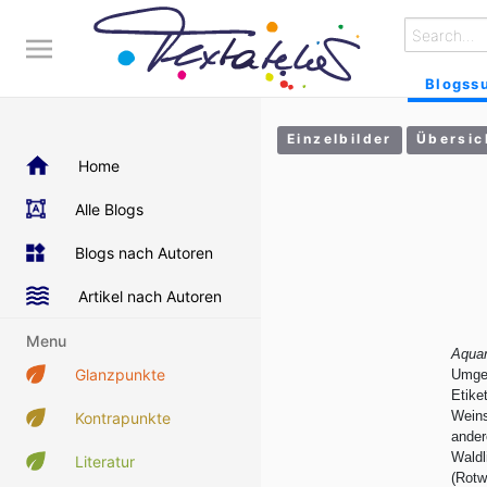
Blogss
Einzelbilder
Übersic
Home
Alle Blogs
Blogs nach Autoren
Artikel nach Autoren
Menu
Aquar
Glanzpunkte
Umgeb
Etike
Weins
Kontrapunkte
ande
Waldl
Literatur
(Rotw