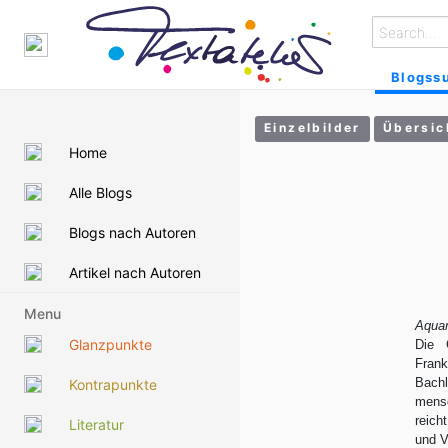
Blogss
Einzelbilder
Übersic
Home
Alle Blogs
Blogs nach Autoren
Artikel nach Autoren
Menu
Aquar
Glanzpunkte
Die 
Frank
Bach
Kontrapunkte
mensc
reich
Literatur
und V