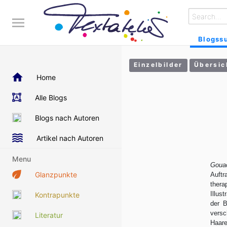
Blogss
Einzelbilder
Übersic
Home
Alle Blogs
Blogs nach Autoren
Artikel nach Autoren
Menu
Goua
Glanzpunkte
Auft
ther
Illus
Kontrapunkte
der B
vers
Literatur
Haare